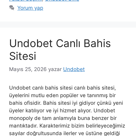
Yorum yap
Undobet Canlı Bahis
Sitesi
Mayıs 25, 2026
yazar
Undobet
Undobet canlı bahis sitesi canlı bahis sitesi,
üyelerini mutlu eden popüler ve tanınmış bir
bahis ofisidir. Bahis sitesi iyi gidiyor çünkü yeni
üyeler katılıyor ve iyi hizmet alıyor. Undobet
monopoly de tam anlamıyla buna benzer bir
mantıktadır. Karakterimiz bizim belirleyeceğimiz
sayılar doğrultusunda ilerler ve üstüne geldiği