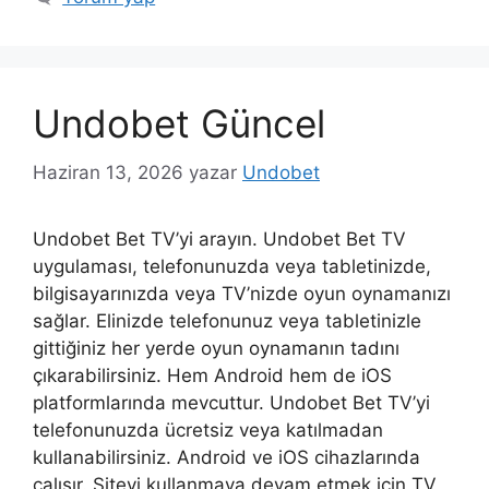
Undobet Güncel
Haziran 13, 2026
yazar
Undobet
Undobet Bet TV’yi arayın. Undobet Bet TV
uygulaması, telefonunuzda veya tabletinizde,
bilgisayarınızda veya TV’nizde oyun oynamanızı
sağlar. Elinizde telefonunuz veya tabletinizle
gittiğiniz her yerde oyun oynamanın tadını
çıkarabilirsiniz. Hem Android hem de iOS
platformlarında mevcuttur. Undobet Bet TV’yi
telefonunuzda ücretsiz veya katılmadan
kullanabilirsiniz. Android ve iOS cihazlarında
çalışır. Siteyi kullanmaya devam etmek için TV