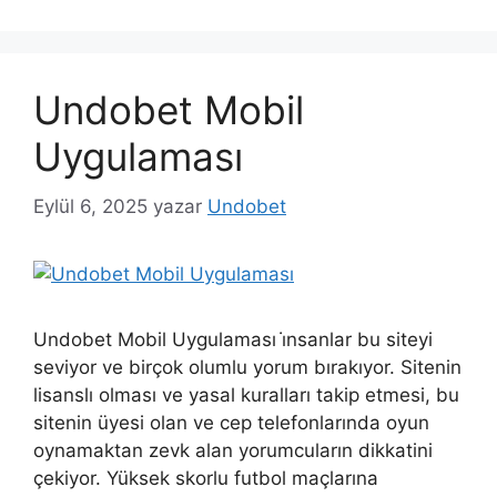
Undobet Mobil
Uygulaması
Eylül 6, 2025
yazar
Undobet
Undobet Mobil Uygulaması i̇nsanlar bu siteyi
seviyor ve birçok olumlu yorum bırakıyor. Sitenin
lisanslı olması ve yasal kuralları takip etmesi, bu
sitenin üyesi olan ve cep telefonlarında oyun
oynamaktan zevk alan yorumcuların dikkatini
çekiyor. Yüksek skorlu futbol maçlarına