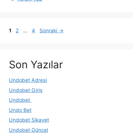
Sayfa
Sayfa
Sayfa
1
2
…
4
Sonraki
→
Son Yazılar
Undobet Adresi
Undobet Giriş
Undobet
Undo Bet
Undobet Şikayet
Undobet Güncel