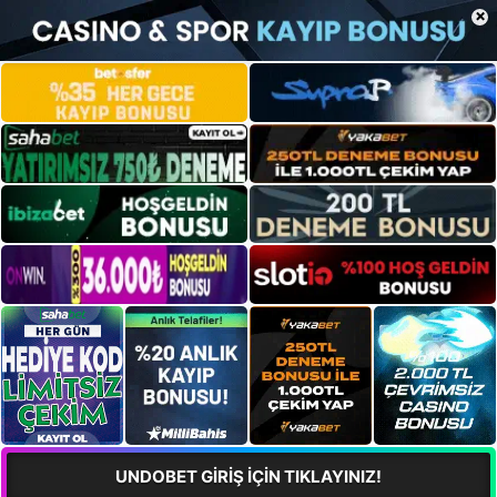
×
UNDOBET GİRİŞ İÇİN TIKLAYINIZ!