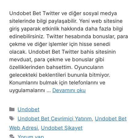
Undobet Bet Twitter ve diğer sosyal medya
sitelerinde bilgi paylaşabilir. Yeni web sitesine
giriş yaparak etkinlik hakkında daha fazla bilgi
edinebilirsiniz. Twitter hesabında bonuslar, para
çekme ve diğer işlemler için hisse senedi
olacak. Undobet Bet Twitter bahis sitesinin
mevduat, para çekme ve bonuslar gibi
özelliklerinden bahsettim. Oyuncuların
gelecekteki beklentileri bununla bitmiyor.
Konumlarını bulmak için telefonlarını ve
uygulamalarını …
Devamını oku
Kategoriler
Undobet
Etiketler
Undobet Bet Çevrimiçi Yatırım
,
Undobet Bet
Web Adresi
,
Undobet Şikayet
Yorum yap