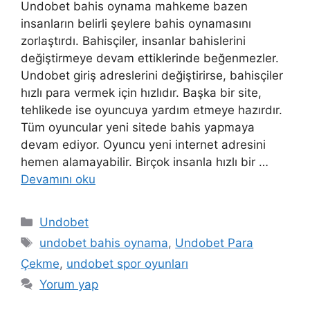
Undobet bahis oynama mahkeme bazen
insanların belirli şeylere bahis oynamasını
zorlaştırdı. Bahisçiler, insanlar bahislerini
değiştirmeye devam ettiklerinde beğenmezler.
Undobet giriş adreslerini değiştirirse, bahisçiler
hızlı para vermek için hızlıdır. Başka bir site,
tehlikede ise oyuncuya yardım etmeye hazırdır.
Tüm oyuncular yeni sitede bahis yapmaya
devam ediyor. Oyuncu yeni internet adresini
hemen alamayabilir. Birçok insanla hızlı bir …
Devamını oku
Kategoriler
Undobet
Etiketler
undobet bahis oynama
,
Undobet Para
Çekme
,
undobet spor oyunları
Yorum yap