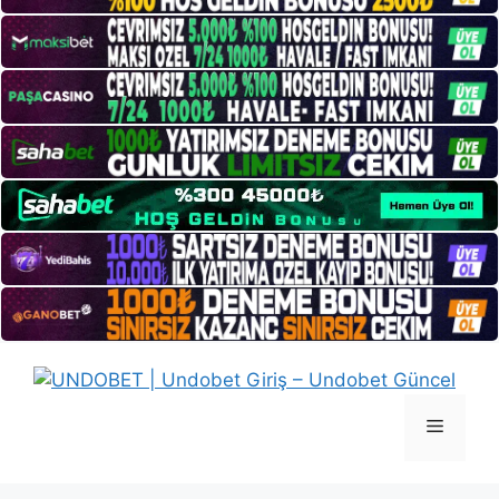
İçeriğe
atla
Menü