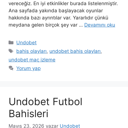
vereceğiz. En iyi etkinlikler burada listelenmiştir.
Ana sayfada yakında başlayacak oyunlar
hakkında bazı ayrıntılar var. Yararlıdır çünkü
meydana gelen birçok şey var …
Devamını oku
Kategoriler
Undobet
Etiketler
bahis olayları
,
undobet bahis olayları
,
undobet maç izleme
Yorum yap
Undobet Futbol
Bahisleri
Mayıs 23, 2026
yazar
Undobet