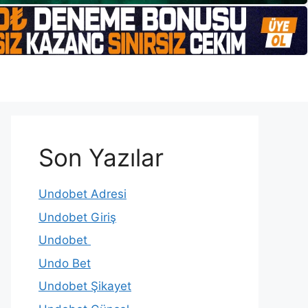
Son Yazılar
Undobet Adresi
Undobet Giriş
Undobet
Undo Bet
Undobet Şikayet