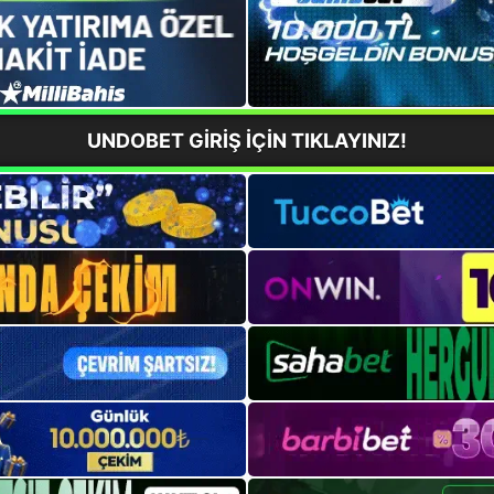
UNDOBET GİRİŞ İÇİN TIKLAYINIZ!