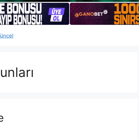
unları
e