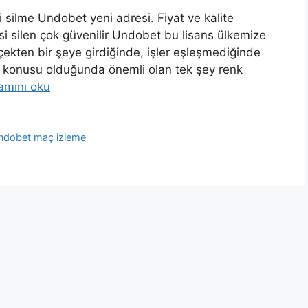
silme Undobet yeni adresi. Fiyat ve kalite
esi silen çok güvenilir Undobet bu lisans ülkemize
çekten bir şeye girdiğinde, işler eşleşmediğinde
z konusu olduğunda önemli olan tek şey renk
amını oku
ndobet maç izleme