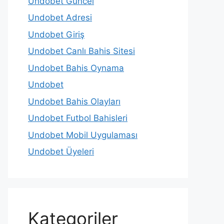
Undobet Güncel
Undobet Adresi
Undobet Giriş
Undobet Canlı Bahis Sitesi
Undobet Bahis Oynama
Undobet
Undobet Bahis Olayları
Undobet Futbol Bahisleri
Undobet Mobil Uygulaması
Undobet Üyeleri
Kategoriler