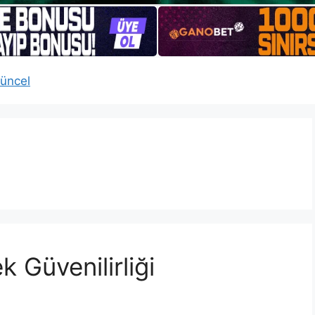
 Güvenilirliği