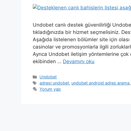
Undobet canlı destek güvenilirliği Undobe
tıkladığınızda bir hizmet seçmelisiniz. Dest
Aşağıda listelenen bölümler site için olası
casinolar ve promosyonlarla ilgili zorlukla
Ayrıca Undobet iletişim yöntemlerine çok çeş
ekibinden …
Devamını oku
Kategoriler
Undobet
Etiketler
adresi undobet
,
undobet android adres arama
Yorum yap