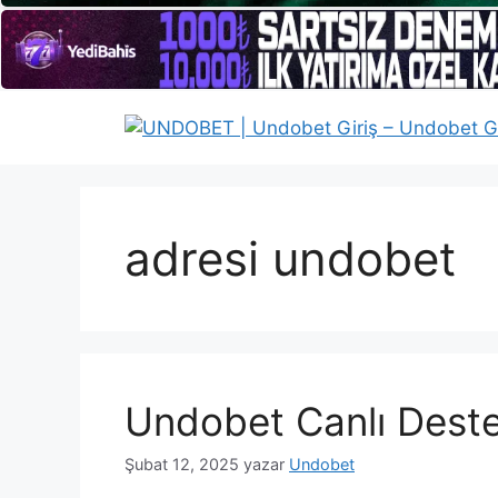
İçeriğe
atla
adresi undobet
Undobet Canlı Destek
Şubat 12, 2025
yazar
Undobet