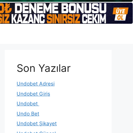
Son Yazılar
Undobet Adresi
Undobet Giriş
Undobet
Undo Bet
Undobet Şikayet