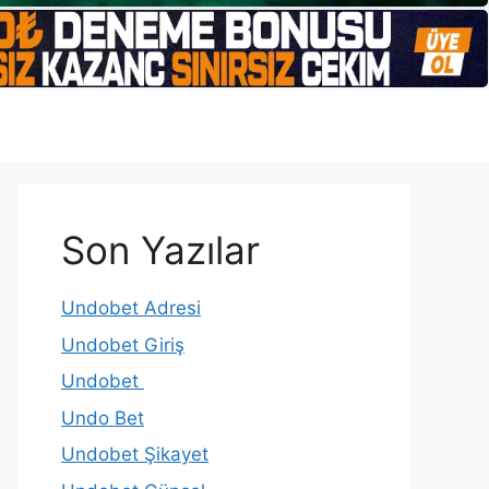
Son Yazılar
Undobet Adresi
Undobet Giriş
Undobet
Undo Bet
Undobet Şikayet