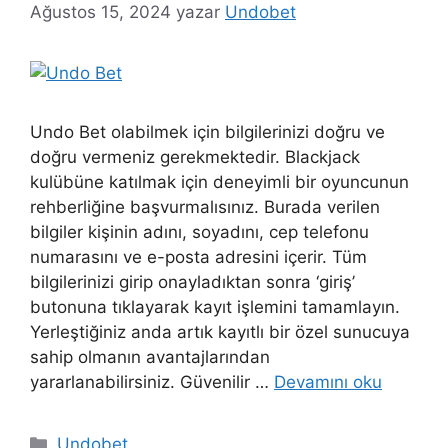
Ağustos 15, 2024
yazar
Undobet
Undo Bet olabilmek için bilgilerinizi doğru ve
doğru vermeniz gerekmektedir. Blackjack
kulübüne katılmak için deneyimli bir oyuncunun
rehberliğine başvurmalısınız. Burada verilen
bilgiler kişinin adını, soyadını, cep telefonu
numarasını ve e-posta adresini içerir. Tüm
bilgilerinizi girip onayladıktan sonra ‘giriş’
butonuna tıklayarak kayıt işlemini tamamlayın.
Yerleştiğiniz anda artık kayıtlı bir özel sunucuya
sahip olmanın avantajlarından
yararlanabilirsiniz. Güvenilir …
Devamını oku
Kategoriler
Undobet