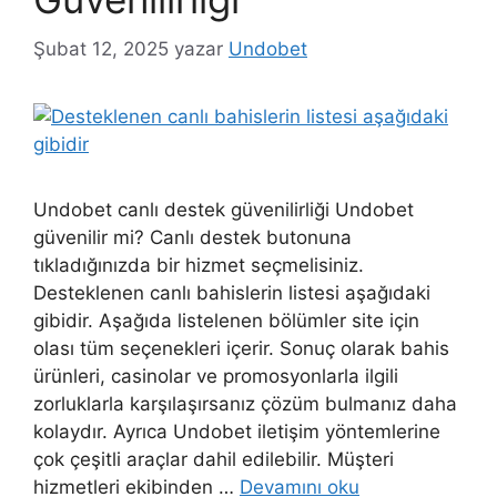
Şubat 12, 2025
yazar
Undobet
Undobet canlı destek güvenilirliği Undobet
güvenilir mi? Canlı destek butonuna
tıkladığınızda bir hizmet seçmelisiniz.
Desteklenen canlı bahislerin listesi aşağıdaki
gibidir. Aşağıda listelenen bölümler site için
olası tüm seçenekleri içerir. Sonuç olarak bahis
ürünleri, casinolar ve promosyonlarla ilgili
zorluklarla karşılaşırsanız çözüm bulmanız daha
kolaydır. Ayrıca Undobet iletişim yöntemlerine
çok çeşitli araçlar dahil edilebilir. Müşteri
hizmetleri ekibinden …
Devamını oku