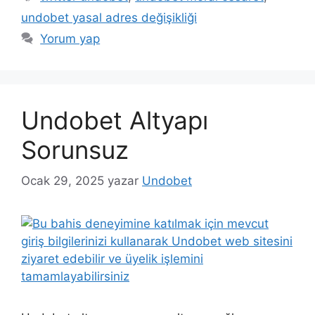
undobet yasal adres değişikliği
Yorum yap
Undobet Altyapı
Sorunsuz
Ocak 29, 2025
yazar
Undobet