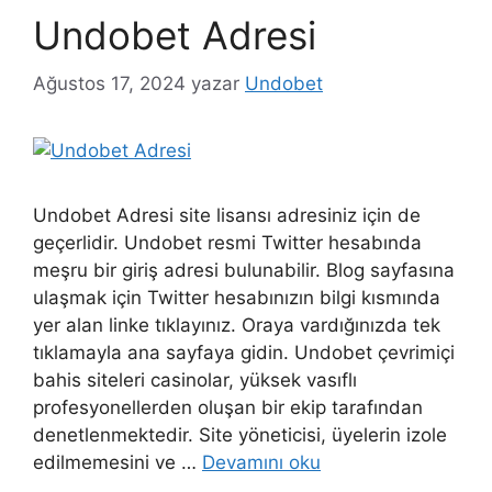
Undobet Adresi
Ağustos 17, 2024
yazar
Undobet
Undobet Adresi site lisansı adresiniz için de
geçerlidir. Undobet resmi Twitter hesabında
meşru bir giriş adresi bulunabilir. Blog sayfasına
ulaşmak için Twitter hesabınızın bilgi kısmında
yer alan linke tıklayınız. Oraya vardığınızda tek
tıklamayla ana sayfaya gidin. Undobet çevrimiçi
bahis siteleri casinolar, yüksek vasıflı
profesyonellerden oluşan bir ekip tarafından
denetlenmektedir. Site yöneticisi, üyelerin izole
edilmemesini ve …
Devamını oku