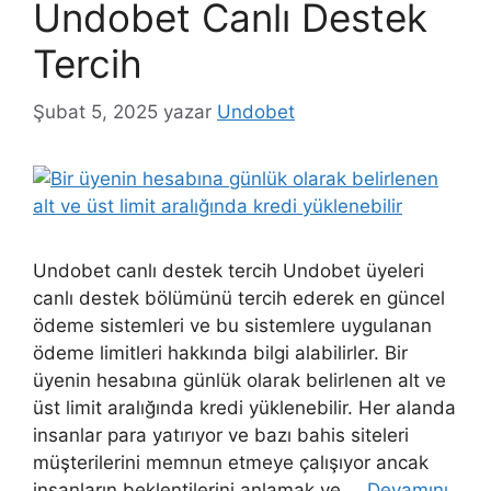
Undobet Canlı Destek
Tercih
Şubat 5, 2025
yazar
Undobet
Undobet canlı destek tercih Undobet üyeleri
canlı destek bölümünü tercih ederek en güncel
ödeme sistemleri ve bu sistemlere uygulanan
ödeme limitleri hakkında bilgi alabilirler. Bir
üyenin hesabına günlük olarak belirlenen alt ve
üst limit aralığında kredi yüklenebilir. Her alanda
insanlar para yatırıyor ve bazı bahis siteleri
müşterilerini memnun etmeye çalışıyor ancak
insanların beklentilerini anlamak ve …
Devamını