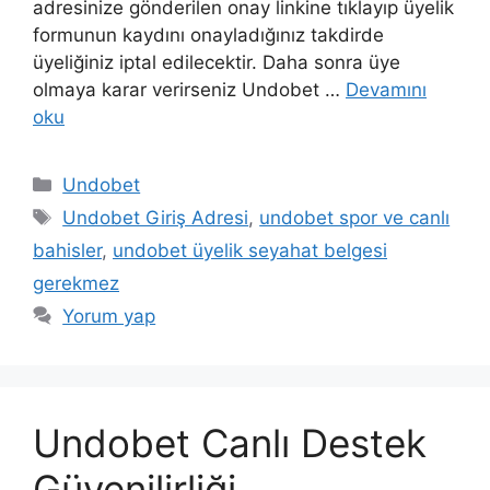
adresinize gönderilen onay linkine tıklayıp üyelik
formunun kaydını onayladığınız takdirde
üyeliğiniz iptal edilecektir. Daha sonra üye
olmaya karar verirseniz Undobet …
Devamını
oku
Kategoriler
Undobet
Etiketler
Undobet Giriş Adresi
,
undobet spor ve canlı
bahisler
,
undobet üyelik seyahat belgesi
gerekmez
Yorum yap
Undobet Canlı Destek
Güvenilirliği