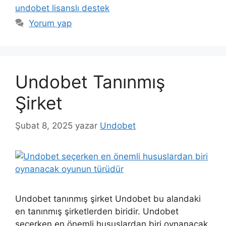
undobet lisanslı destek
Yorum yap
Undobet Tanınmış
Şirket
Şubat 8, 2025
yazar
Undobet
Undobet tanınmış şirket Undobet bu alandaki
en tanınmış şirketlerden biridir. Undobet
seçerken en önemli hususlardan biri oynanacak