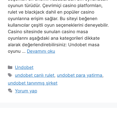
oyunun türüdür. Çevrimiçi casino platformları,
rulet ve blackjack dahil en popüler casino
oyunlarına erişim sağlar. Bu siteyi beğenen
kullanıcılar çeşitli oyun seçeneklerini deneyebilir.
Casino sitesinde sunulan casino masa
oyunlarını aşağıdaki ana kategorileri dikkate
alarak değerlendirebilirsiniz: Undobet masa
oyunu …
Devamını oku
Kategoriler
Undobet
Etiketler
undobet canlı rulet
,
undobet para yatirma
,
undobet tanınmış şirket
Yorum yap