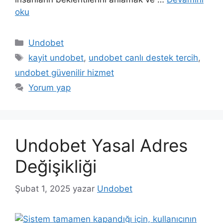
oku
Kategoriler
Undobet
Etiketler
kayit undobet
,
undobet canlı destek tercih
,
undobet güvenilir hizmet
Yorum yap
Undobet Yasal Adres
Değişikliği
Şubat 1, 2025
yazar
Undobet