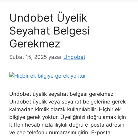
Undobet Üyelik
Seyahat Belgesi
Gerekmez
Şubat 15, 2025
yazar
Undobet
Undobet üyelik seyahat belgesi gerekmez
Undobet üyelik veya seyahat belgelerine gerek
kalmadan kimlik olarak kullanılabilir. Hiçbir ek
bilgiye gerek yoktur. Üyeliğinizi doğrulamak için
lütfen hesabınızla ilişkili doğru e-posta adresini
ve cep telefonu numarasını girin. E-posta