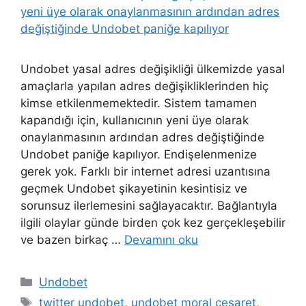
Undobet yasal adres değişikliği ülkemizde yasal
amaçlarla yapılan adres değişikliklerinden hiç
kimse etkilenmemektedir. Sistem tamamen
kapandığı için, kullanıcının yeni üye olarak
onaylanmasının ardından adres değiştiğinde
Undobet paniğe kapılıyor. Endişelenmenize
gerek yok. Farklı bir internet adresi uzantısına
geçmek Undobet şikayetinin kesintisiz ve
sorunsuz ilerlemesini sağlayacaktır. Bağlantıyla
ilgili olaylar günde birden çok kez gerçekleşebilir
ve bazen birkaç …
Devamını oku
Kategoriler
Undobet
Etiketler
twitter undobet
,
undobet moral cesaret
,